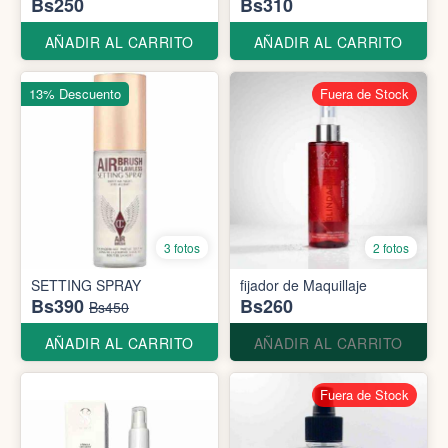
Bs250
Bs310
AÑADIR AL CARRITO
AÑADIR AL CARRITO
13% Descuento
Fuera de Stock
3 fotos
2 fotos
SETTING SPRAY
fijador de Maquillaje
Bs390
Bs260
Bs450
AÑADIR AL CARRITO
AÑADIR AL CARRITO
Fuera de Stock