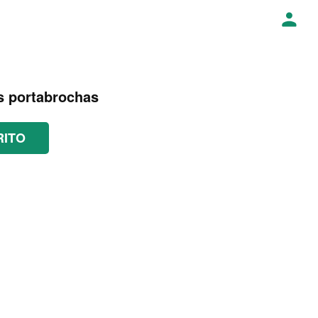
s portabrochas
RITO