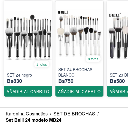
3 fotos
2 fotos
SET 24 BROCHAS
SET 24 negro
BLANCO
SET 23 
Bs830
Bs750
Bs580
AÑADIR AL CARRITO
AÑADIR AL CARRITO
AÑADIR 
Karenina Cosmetics
/
SET DE BROCHAS
/
Set Beili 24 modelo MB24