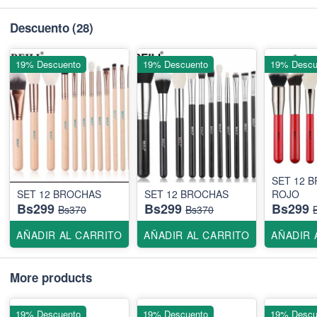
Descuento
(28)
19% Descuento
19% Descuento
19% Descu
SET 12 BROCHAS
SET 12 BROCHAS
SET 12 BROCHAS
ROJO
Bs299
Bs299
Bs299
Bs370
Bs370
AÑADIR AL CARRITO
AÑADIR AL CARRITO
AÑADIR 
More products
19% Descuento
19% Descuento
19% Descu