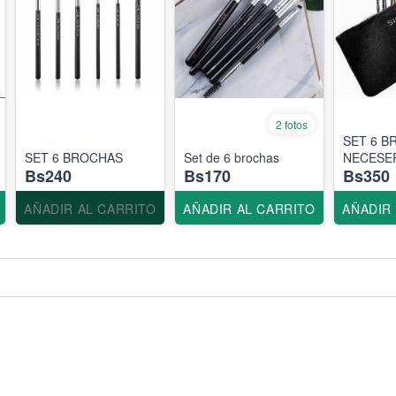
2 fotos
SET 6 B
SET 6 BROCHAS
Set de 6 brochas
NECESE
Bs240
Bs170
Bs350
AÑADIR AL CARRITO
AÑADIR AL CARRITO
AÑADIR