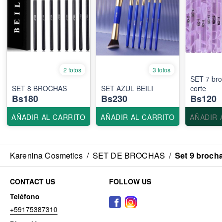
2 fotos
3 fotos
SET 7 br
SET 8 BROCHAS
SET AZUL BEILI
corte
Bs180
Bs230
Bs120
AÑADIR AL CARRITO
AÑADIR AL CARRITO
AÑADIR 
Karenina Cosmetics
/
SET DE BROCHAS
/
Set 9 broch
CONTACT US
FOLLOW US
Teléfono
+59175387310