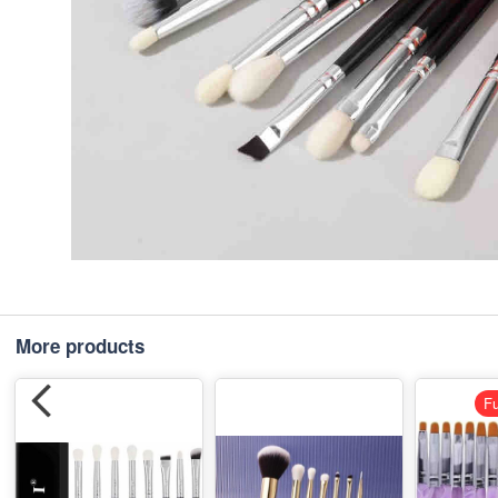
More products
Fu