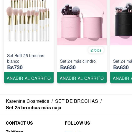
2 fotos
Set Beili 25 brochas
blanco
Set 24 más cilindro
Set 24 más
Bs730
Bs630
Bs630
AÑADIR AL CARRITO
AÑADIR AL CARRITO
AÑADIR 
Karenina Cosmetics
/
SET DE BROCHAS
/
Set 25 brochas más caja
CONTACT US
FOLLOW US
Teléfono