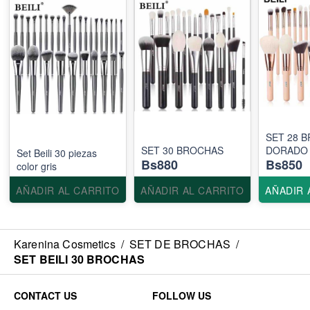
SET 28 
SET 30 BROCHAS
DORADO
Set Beili 30 piezas
Bs880
Bs850
color gris
AÑADIR AL CARRITO
AÑADIR AL CARRITO
AÑADIR 
Karenina Cosmetics
/
SET DE BROCHAS
/
SET BEILI 30 BROCHAS
CONTACT US
FOLLOW US