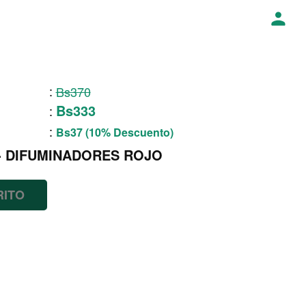
:
Bs370
Bs333
:
:
Bs37 (10% Descuento)
- DIFUMINADORES ROJO
RITO