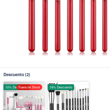
Descuento
(2)
10% Descuento
Fuera de Stock
19% Descuento