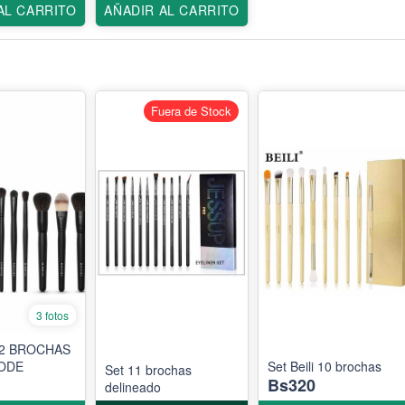
AL CARRITO
AÑADIR AL CARRITO
Fuera de Stock
3 fotos
12 BROCHAS
ODE
Set Beili 10 brochas
Set 11 brochas
Bs320
delineado