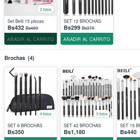
2 fotos
Set Beili 15 piezas
SET 12 BROCHAS
Bs432
Bs299
Bs480
Bs370
AÑADIR AL CARRITO
AÑADIR AL CARRITO
Brochas
(4)
4 fotos
3 fotos
SET 6 BROCHAS
SET 42 BROCHAS
SET 15 
Bs350
Bs1,180
Bs440