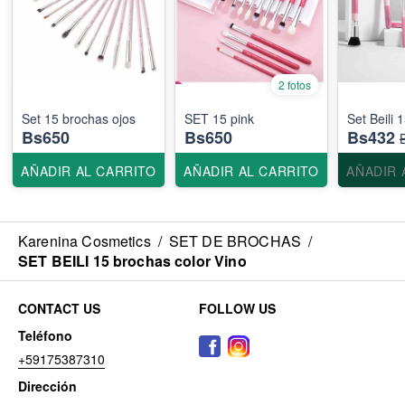
2 fotos
Set 15 brochas ojos
SET 15 pink
Set Beili 
Bs650
Bs650
Bs432
AÑADIR AL CARRITO
AÑADIR AL CARRITO
AÑADIR 
Karenina Cosmetics
/
SET DE BROCHAS
/
SET BEILI 15 brochas color Vino
CONTACT US
FOLLOW US
Teléfono
+59175387310
Dirección