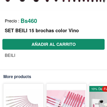
Bs460
Precio
:
SET BEILI 15 brochas color Vino
AÑADIR AL CARRITO
BEILI
More products
10% Descu
Fu