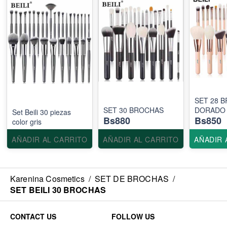
SET 28 
SET 30 BROCHAS
DORADO
Set Beili 30 piezas
Bs880
Bs850
color gris
AÑADIR AL CARRITO
AÑADIR AL CARRITO
AÑADIR 
Karenina Cosmetics
/
SET DE BROCHAS
/
SET BEILI 30 BROCHAS
CONTACT US
FOLLOW US