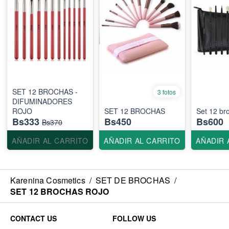
SET 12 BROCHAS -
3 fotos
DIFUMINADORES
ROJO
SET 12 BROCHAS
Set 12 br
Bs333
Bs450
Bs600
Bs370
AÑADIR AL CARRITO
AÑADIR AL CARRITO
AÑADIR 
Karenina Cosmetics
/
SET DE BROCHAS
/
SET 12 BROCHAS ROJO
CONTACT US
FOLLOW US