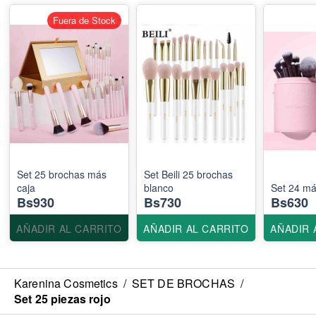
Fuera de Stock
Set 25 brochas más
Set Beili 25 brochas
caja
blanco
Set 24 más
Bs930
Bs730
Bs630
AÑADIR AL CARRITO
AÑADIR AL CARRITO
AÑADIR 
Karenina Cosmetics
/
SET DE BROCHAS
/
Set 25 piezas rojo