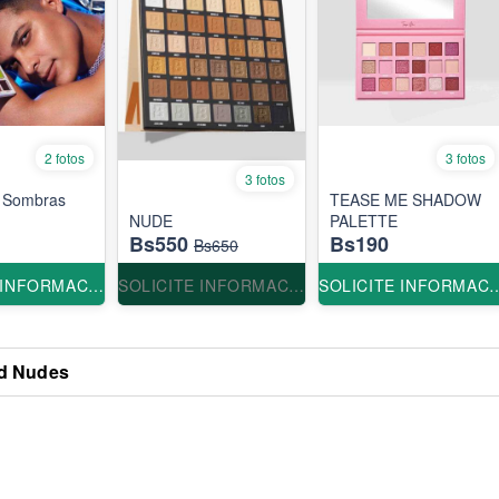
2 fotos
3 fotos
3 fotos
e Sombras
TEASE ME SHADOW
NUDE
PALETTE
Bs550
Bs190
Bs650
SOLICITE INFORMACION
SOLICITE INFORMACION
SOLICITE INF
ed Nudes