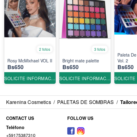
2 fotos
3 fotos
Paleta D
Bright mate palette
Vol. 2
Bs650
Bs650
Bs650
SOLICITE INFORMACION
SOLICITE INFORMACION
Karenina Cosmetics
/
PALETAS DE SOMBRAS
/
Tailor
CONTACT US
FOLLOW US
Teléfono
+59175387310