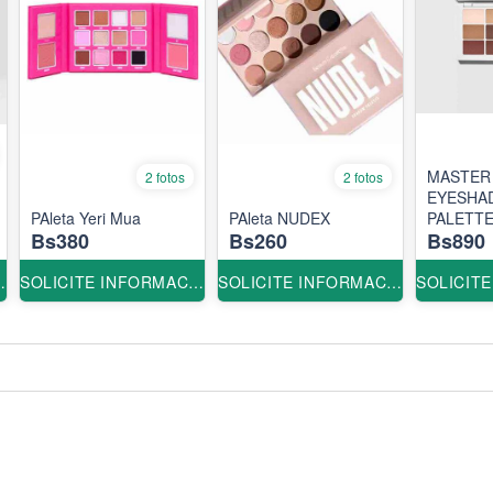
MASTER
2 fotos
2 fotos
EYESHA
PAleta Yeri Mua
PAleta NUDEX
PALETTE
Bs380
Bs260
Bs890
ORIGINA
ORMACION
SOLICITE INFORMACION
SOLICITE INFORMACION