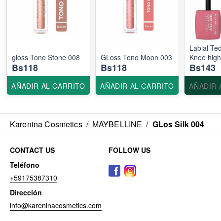
Labial Te
gloss Tono Stone 008
GLoss Tono Moon 003
Knee high
Bs118
Bs118
Bs143
AÑADIR AL CARRITO
AÑADIR AL CARRITO
AÑADIR 
Karenina Cosmetics
/
MAYBELLINE
/
GLos Silk 004
CONTACT US
FOLLOW US
Teléfono
+59175387310
Dirección
info@kareninacosmetics.com