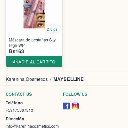
2 fotos
Máscara de pestañas Sky
High WP
Bs163
AÑADIR AL CARRITO
Karenina Cosmetics
/
MAYBELLINE
CONTACT US
FOLLOW US
Teléfono
+59175387310
Dirección
info@kareninacosmetics.com