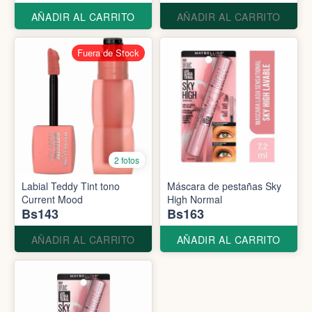
AÑADIR AL CARRITO
AÑADIR AL CARRITO
Fuera de Stock
2 fotos
Labial Teddy Tint tono
Máscara de pestañas Sky
Current Mood
High Normal
Bs143
Bs163
AÑADIR AL CARRITO
AÑADIR AL CARRITO