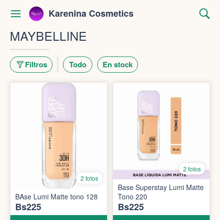
Karenina Cosmetics
MAYBELLINE
Filtros
Todo
En stock
2 fotos
2 fotos
Base Superstay Lumi Matte
BAse Lumi Matte tono 128
Tono 220
Bs225
Bs225