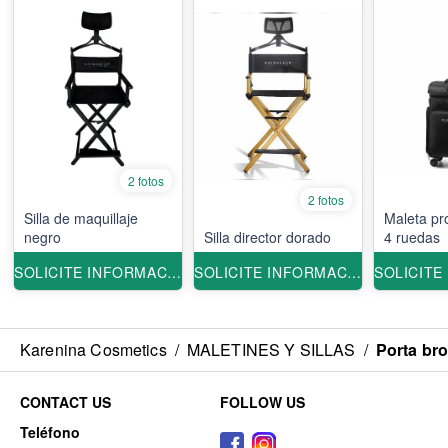
2 fotos
2 fotos
Silla de maquillaje
Maleta pr
negro
Silla director dorado
4 ruedas
SOLICITE INFORMACION
SOLICITE INFORMACION
Karenina Cosmetics
/
MALETINES Y SILLAS
/
Porta bro
CONTACT US
FOLLOW US
Teléfono