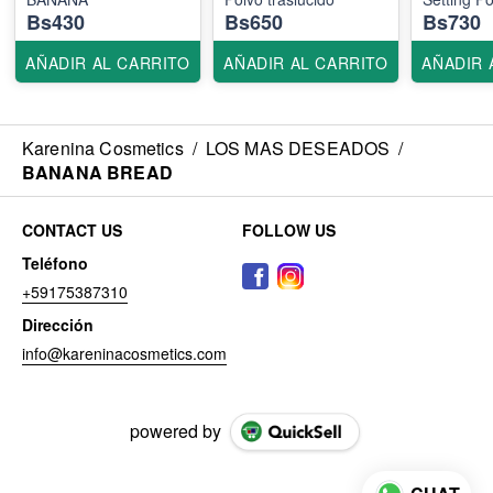
Bs430
Bs650
Bs730
AÑADIR AL CARRITO
AÑADIR AL CARRITO
AÑADIR 
Karenina Cosmetics
/
LOS MAS DESEADOS
/
BANANA BREAD
CONTACT US
FOLLOW US
Teléfono
+59175387310
Dirección
info@kareninacosmetics.com
powered by