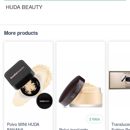
HUDA BEAUTY
More products
2 fotos
Polvo MINI HUDA
Transluce
BANANA
Polvo traslúcido
Setting P