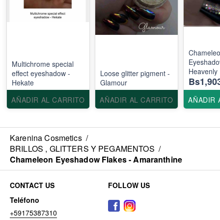
Chamele
Eyeshadow
Multichrome special
Heavenly
effect eyeshadow -
Loose glitter pigment -
Bs1,90
Hekate
Glamour
AÑADIR AL CARRITO
AÑADIR AL CARRITO
AÑADIR 
Karenina Cosmetics
/
BRILLOS , GLITTERS Y PEGAMENTOS
/
Chameleon Eyeshadow Flakes - Amaranthine
CONTACT US
FOLLOW US
Teléfono
+59175387310