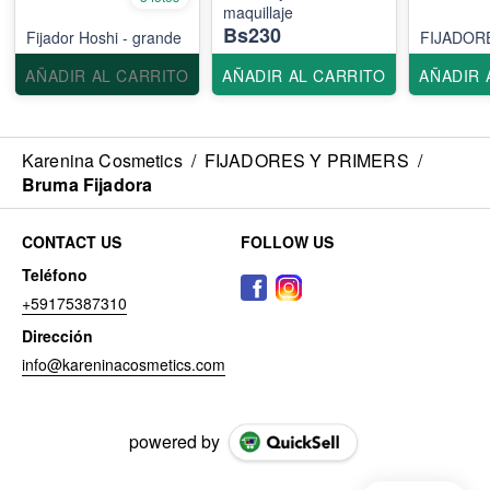
maquillaje
Bs230
Fijador Hoshi - grande
FIJADOR
AÑADIR AL CARRITO
AÑADIR AL CARRITO
AÑADIR 
Karenina Cosmetics
/
FIJADORES Y PRIMERS
/
Bruma Fijadora
CONTACT US
FOLLOW US
Teléfono
+59175387310
Dirección
info@kareninacosmetics.com
powered by