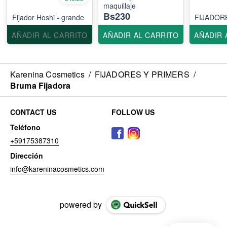
maquillaje
Bs230
Fijador Hoshi - grande
FIJADOR
AÑADIR AL CARRITO
AÑADIR AL CARRITO
AÑADIR 
Karenina Cosmetics
/
FIJADORES Y PRIMERS
/
Bruma Fijadora
CONTACT US
FOLLOW US
Teléfono
+59175387310
Dirección
info@kareninacosmetics.com
powered by