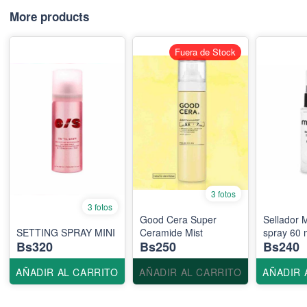
More products
Fuera de Stock
3 fotos
3 fotos
Good Cera Super
Sellador 
SETTING SPRAY MINI
Ceramide Mist
spray 60 
Bs320
Bs250
Bs240
AÑADIR AL CARRITO
AÑADIR AL CARRITO
AÑADIR 