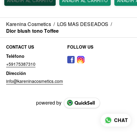
AÑADIR AL CARRITO
AÑADIR AL CARRITO
AÑADIR 
Karenina Cosmetics
/
LOS MAS DESEADOS
/
Dior blush tono Toffee
CONTACT US
FOLLOW US
Teléfono
+59175387310
Dirección
info@kareninacosmetics.com
powered by
CHAT