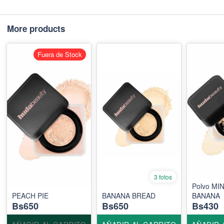
More products
Fuera de Stock
3 fotos
Polvo MINI HU
PEACH PIE
BANANA BREAD
BANANA
Bs650
Bs650
Bs430