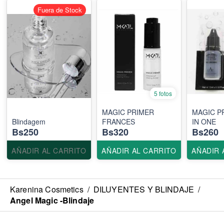
Fuera de Stock
5 fotos
MAGIC PRIMER
MAGIC P
Blindagem
FRANCES
IN ONE
Bs250
Bs320
Bs260
AÑADIR AL CARRITO
AÑADIR AL CARRITO
AÑADIR 
Karenina Cosmetics
/
DILUYENTES Y BLINDAJE
/
Angel Magic -Blindaje