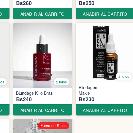
Bs260
Bs250
O
AÑADIR AL CARRITO
AÑADIR AL CARRITO
2 fotos
tos
2 fotos
Blindagem
BLindage Kilio Brazil
Makie
Bs240
Bs230
O
AÑADIR AL CARRITO
AÑADIR AL CARRITO
Fuera de Stock