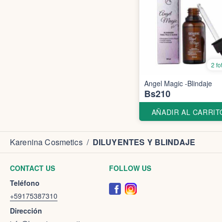
2 fo
Angel Magic -Blindaje
Bs210
AÑADIR AL CARRIT
Karenina Cosmetics
/
DILUYENTES Y BLINDAJE
CONTACT US
FOLLOW US
Teléfono
+59175387310
Dirección