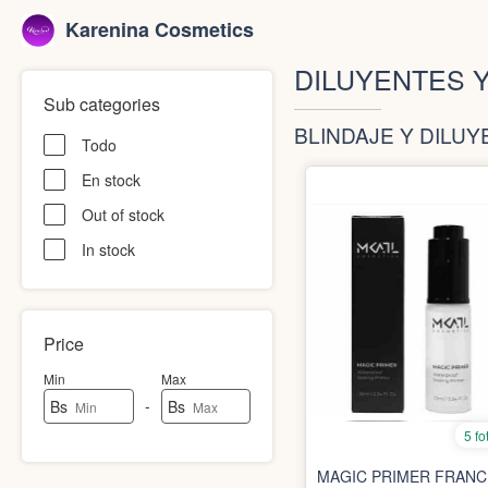
Karenina Cosmetics
DILUYENTES Y
Sub categories
BLINDAJE Y DILU
Todo
En stock
Out of stock
In stock
Price
Min
Max
-
Bs
Bs
5 fo
MAGIC PRIMER FRANC