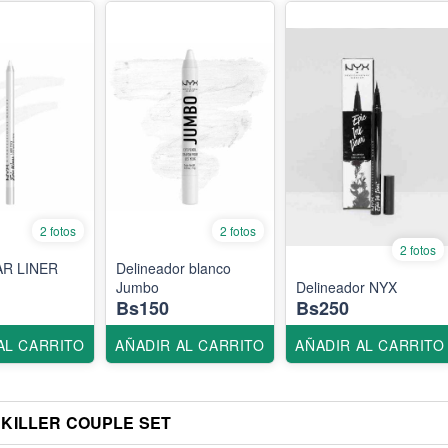
2 fotos
2 fotos
2 fotos
AR LINER
Delineador blanco
Jumbo
Delineador NYX
Bs150
Bs250
AL CARRITO
AÑADIR AL CARRITO
AÑADIR AL CARRITO
KILLER COUPLE SET