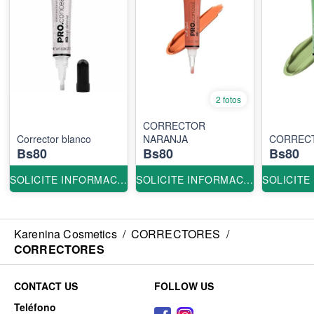
2 fotos
CORRECTOR
Corrector blanco
NARANJA
CORREC
Bs80
Bs80
Bs80
SOLICITE INFORMACION
SOLICITE INFORMACION
Karenina Cosmetics
/
CORRECTORES
/
CORRECTORES
CONTACT US
FOLLOW US
Teléfono