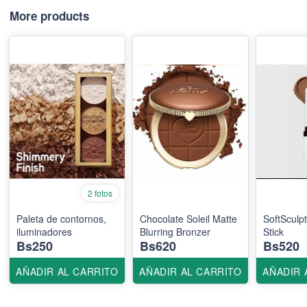
More products
2 fotos
Paleta de contornos,
Chocolate Soleil Matte
SoftSculp
iluminadores
Blurring Bronzer
Stick
Bs250
Bs620
Bs520
AÑADIR AL CARRITO
AÑADIR AL CARRITO
AÑADIR 