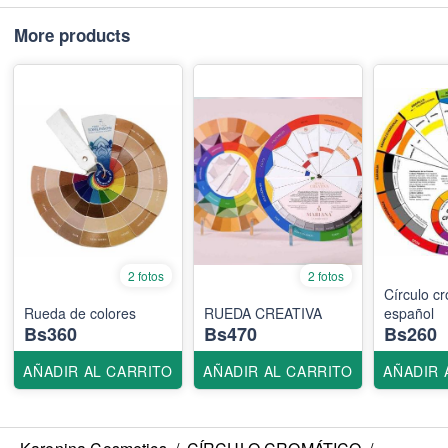
More products
2 fotos
2 fotos
Círculo c
Rueda de colores
RUEDA CREATIVA
Bs360
Bs470
Bs260
AÑADIR AL CARRITO
AÑADIR AL CARRITO
AÑADIR 