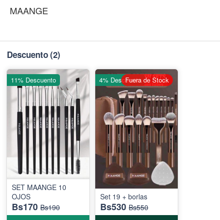
MAANGE
Descuento
(2)
11% Descuento
4% Descuento
Fuera de Stock
SET MAANGE 10
OJOS
Set 19 + borlas
Bs170
Bs530
Bs190
Bs550