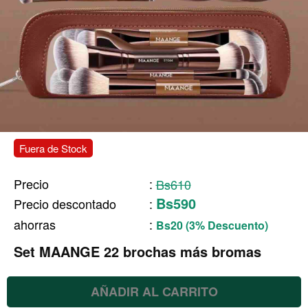
Fuera de Stock
Precio
:
Bs610
Bs590
Precio descontado
:
ahorras
:
Bs20 (3% Descuento)
Set MAANGE 22 brochas más bromas
AÑADIR AL CARRITO