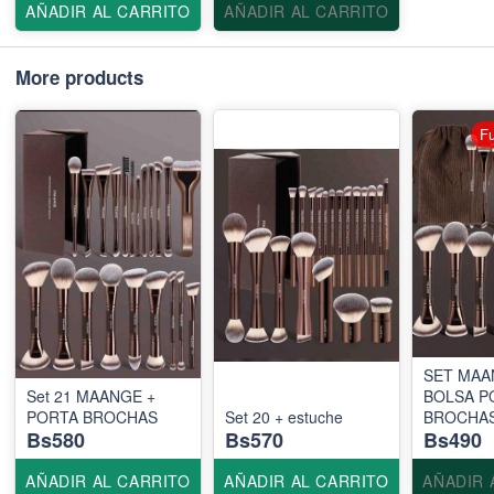
AÑADIR AL CARRITO
AÑADIR AL CARRITO
More products
Fu
SET MAA
Set 21 MAANGE +
BOLSA P
PORTA BROCHAS
Set 20 + estuche
BROCHA
Bs580
Bs570
Bs490
AÑADIR AL CARRITO
AÑADIR AL CARRITO
AÑADIR 