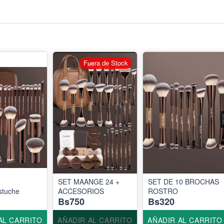
Fuera de Stock
SET MAANGE 24 +
SET DE 10 BROCHAS
stuche
ACCESORIOS
ROSTRO
Bs750
Bs320
AL CARRITO
AÑADIR AL CARRITO
AÑADIR AL CARRITO