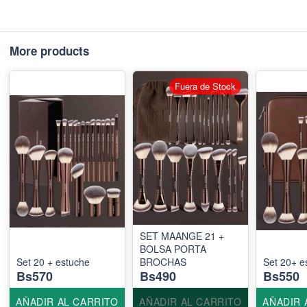
More products
Fuera de Stock
SET MAANGE 21 +
BOLSA PORTA
Set 20 + estuche
BROCHAS
Set 20+ e
Bs570
Bs490
Bs550
AÑADIR AL CARRITO
AÑADIR AL CARRITO
AÑADIR 