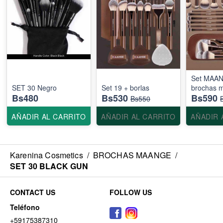
Set MAA
SET 30 Negro
Set 19 + borlas
brochas 
Bs480
Bs530
Bs590
Bs550
AÑADIR AL CARRITO
AÑADIR AL CARRITO
AÑADIR 
Karenina Cosmetics
/
BROCHAS MAANGE
/
SET 30 BLACK GUN
CONTACT US
FOLLOW US
Teléfono
+59175387310