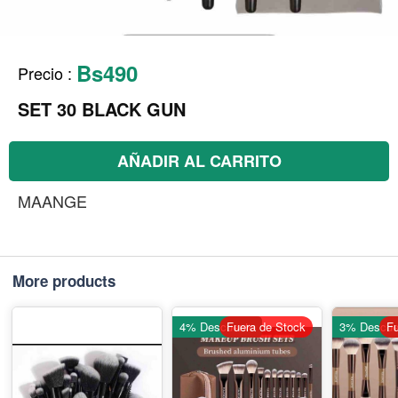
Bs490
Precio
:
SET 30 BLACK GUN
AÑADIR AL CARRITO
MAANGE
More products
4% Descuento
Fuera de Stock
3% Descue
Fu