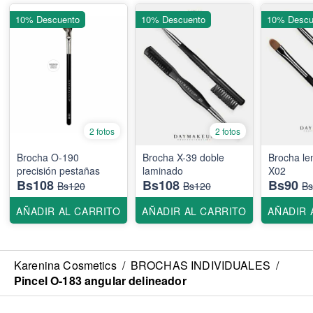
10% Descuento
10% Descuento
10% Descu
2 fotos
2 fotos
Brocha O-190
Brocha X-39 doble
Brocha le
precisión pestañas
laminado
X02
Bs108
Bs108
Bs90
Bs120
Bs120
Bs
AÑADIR AL CARRITO
AÑADIR AL CARRITO
AÑADIR 
Karenina Cosmetics
/
BROCHAS INDIVIDUALES
/
Pincel O-183 angular delineador