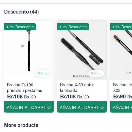
Descuento
(44)
10% Descuento
10% Descuento
10% Descu
2 fotos
2 fotos
Brocha O-190
Brocha X-39 doble
Brocha le
precisión pestañas
laminado
X02
Bs108
Bs108
Bs90
Bs120
Bs120
Bs
AÑADIR AL CARRITO
AÑADIR AL CARRITO
AÑADIR 
More products