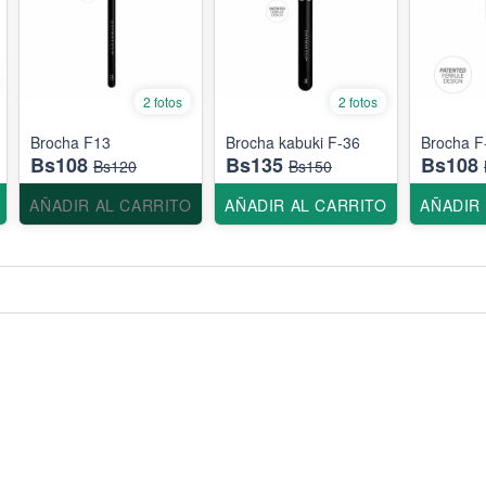
2 fotos
2 fotos
Brocha F13
Brocha kabuki F-36
Brocha F
Bs108
Bs135
Bs108
Bs120
Bs150
AÑADIR AL CARRITO
AÑADIR AL CARRITO
AÑADIR