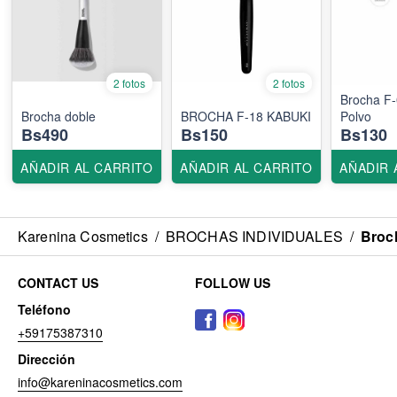
2 fotos
2 fotos
Brocha F-
Brocha doble
BROCHA F-18 KABUKI
Polvo
Bs490
Bs150
Bs130
AÑADIR AL CARRITO
AÑADIR AL CARRITO
AÑADIR 
Karenina Cosmetics
/
BROCHAS INDIVIDUALES
/
Broch
CONTACT US
FOLLOW US
Teléfono
+59175387310
Dirección
info@kareninacosmetics.com