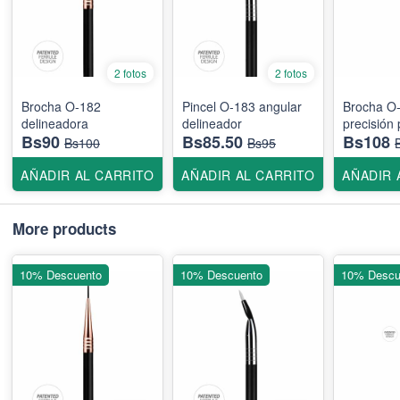
2 fotos
2 fotos
Brocha O-182
Pincel O-183 angular
Brocha O
delineadora
delineador
precisión
Bs90
Bs85.50
Bs108
Bs100
Bs95
AÑADIR AL CARRITO
AÑADIR AL CARRITO
AÑADIR 
More products
10% Descuento
10% Descuento
10% Descu