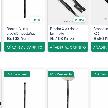
2 fotos
2 fotos
Brocha O-190
Brocha X-39 doble
Brocha l
precisión pestañas
laminado
X02
Bs108
Bs108
Bs90
Bs120
Bs120
B
AÑADIR AL CARRITO
AÑADIR AL CARRITO
AÑADIR
10% Descuento
10% Descuento
10% Desc