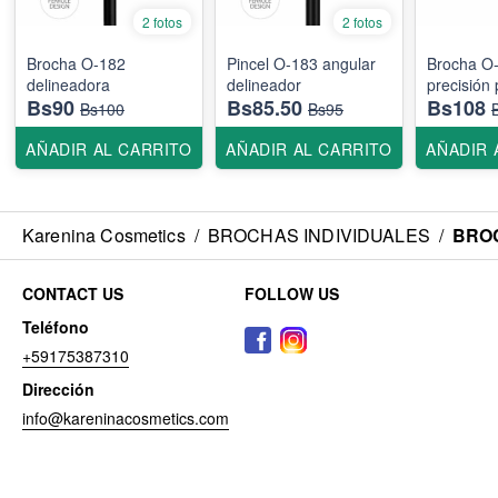
2 fotos
2 fotos
Brocha O-182
Pincel O-183 angular
Brocha O
delineadora
delineador
precisión
Bs90
Bs85.50
Bs108
Bs100
Bs95
AÑADIR AL CARRITO
AÑADIR AL CARRITO
AÑADIR 
Karenina Cosmetics
/
BROCHAS INDIVIDUALES
/
BROC
CONTACT US
FOLLOW US
Teléfono
+59175387310
Dirección
info@kareninacosmetics.com