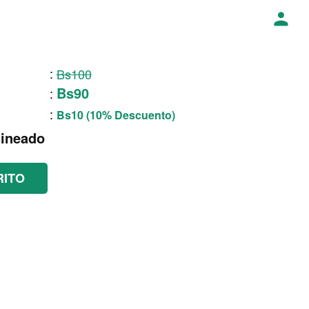
:
Bs100
Bs90
:
:
Bs10 (10% Descuento)
ineado
RITO