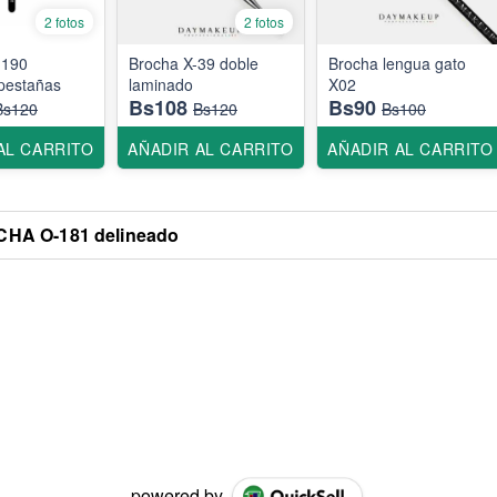
2 fotos
2 fotos
-190
Brocha X-39 doble
Brocha lengua gato
 pestañas
laminado
X02
Bs108
Bs90
Bs120
Bs120
Bs100
AL CARRITO
AÑADIR AL CARRITO
AÑADIR AL CARRITO
HA O-181 delineado
powered by