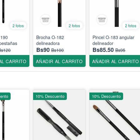
2 fotos
2 fotos
2 fotos
-190
Brocha O-182
Pincel O-183 angular
 pestañas
delineadora
delineador
Bs90
Bs85.50
Bs120
Bs100
Bs95
AL CARRITO
AÑADIR AL CARRITO
AÑADIR AL CARRITO
ento
10% Descuento
10% Descuento