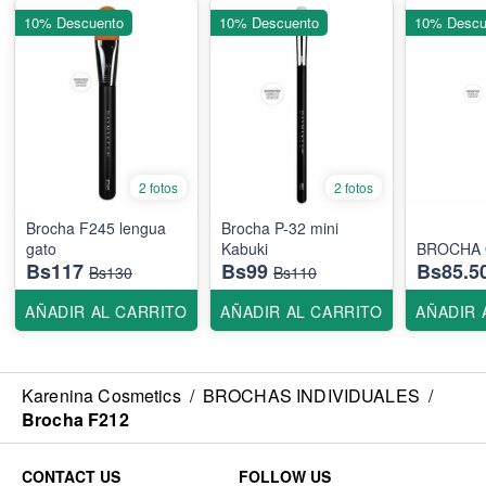
10% Descuento
10% Descuento
10% Descu
2 fotos
2 fotos
Brocha F245 lengua
Brocha P-32 mini
gato
Kabuki
Bs117
Bs99
Bs85.5
Bs130
Bs110
AÑADIR AL CARRITO
AÑADIR AL CARRITO
AÑADIR 
Karenina Cosmetics
/
BROCHAS INDIVIDUALES
/
Brocha F212
CONTACT US
FOLLOW US