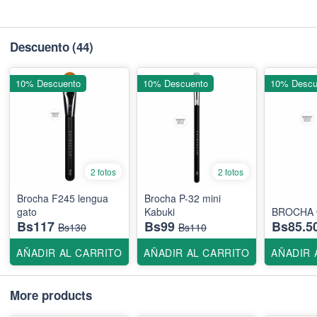
Descuento
(44)
10% Descuento
10% Descuento
10% Descu
2 fotos
2 fotos
Brocha F245 lengua
Brocha P-32 mini
gato
Kabuki
Bs117
Bs99
Bs85.5
Bs130
Bs110
AÑADIR AL CARRITO
AÑADIR AL CARRITO
AÑADIR 
More products