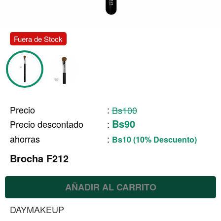
Fuera de Stock
Precio
:
Bs100
Bs90
Precio descontado
:
ahorras
:
Bs10 (10% Descuento)
Brocha F212
AÑADIR AL CARRITO
DAYMAKEUP