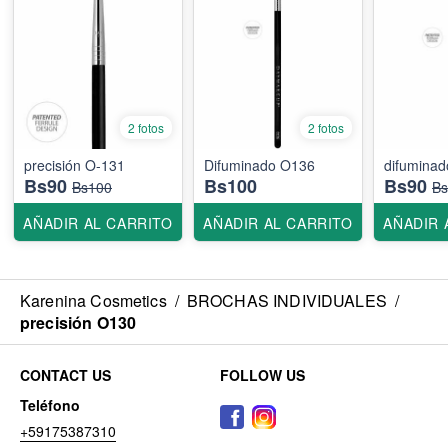
2 fotos
2 fotos
precisión O-131
Difuminado O136
difumina
Bs90
Bs100
Bs90
Bs100
Bs
AÑADIR AL CARRITO
AÑADIR AL CARRITO
AÑADIR 
Karenina Cosmetics
/
BROCHAS INDIVIDUALES
/
precisión O130
CONTACT US
FOLLOW US
Teléfono
+59175387310