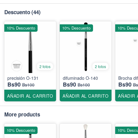
Descuento
(44)
10% Descuento
10% Descuento
10% Descu
2 fotos
2 fotos
precisión O-131
difuminado O-140
Brocha di
Bs90
Bs90
Bs90
Bs100
Bs100
Bs
AÑADIR AL CARRITO
AÑADIR AL CARRITO
AÑADIR 
More products
10% Descuento
10% Descu