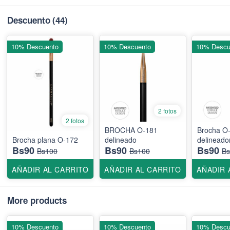
Descuento
(44)
10% Descuento
10% Descuento
10% Descu
2 fotos
2 fotos
BROCHA O-181
Brocha O
Brocha plana O-172
delineado
delineado
Bs90
Bs90
Bs90
Bs100
Bs100
Bs
AÑADIR AL CARRITO
AÑADIR AL CARRITO
AÑADIR 
More products
10% Descuento
10% Descuento
10% Descu