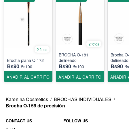
2 fotos
2 fotos
BROCHA O-181
Brocha O
Brocha plana O-172
delineado
delineado
Bs90
Bs90
Bs90
Bs100
Bs100
Bs
AÑADIR AL CARRITO
AÑADIR AL CARRITO
AÑADIR 
Karenina Cosmetics
/
BROCHAS INDIVIDUALES
/
Brocha O-159 de precisión
CONTACT US
FOLLOW US