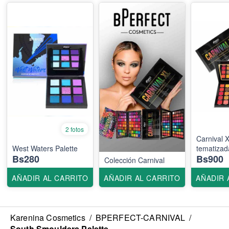
2 fotos
Carnival
West Waters Palette
tematizad
Bs280
Bs900
Colección Carnival
AÑADIR AL CARRITO
AÑADIR AL CARRITO
AÑADIR 
Karenina Cosmetics
/
BPERFECT-CARNIVAL
/
South Smoulders Palette