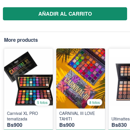
AÑADIR AL CARRITO
More products
5 fotos
8 fotos
Carnival XL PRO
CARNIVAL III LOVE
tematizada
TAHITI
Ultimattes
Bs900
Bs900
Bs830