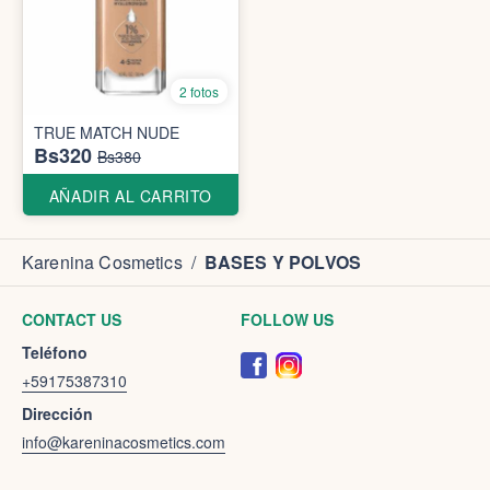
2 fotos
TRUE MATCH NUDE
Bs320
Bs380
AÑADIR AL CARRITO
Karenina Cosmetics
/
BASES Y POLVOS
CONTACT US
FOLLOW US
Teléfono
+59175387310
Dirección
info@kareninacosmetics.com