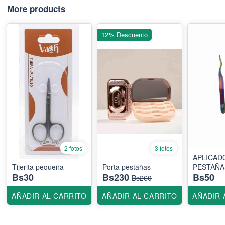
More products
12% Descuento
2 fotos
3 fotos
APLICAD
Tijerita pequeña
Porta pestañas
PESTAÑA
Bs30
Bs230
Bs50
Bs260
AÑADIR AL CARRITO
AÑADIR AL CARRITO
AÑADIR 