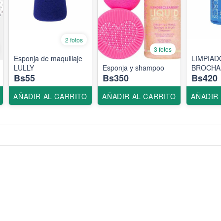
2 fotos
3 fotos
Esponja de maquillaje
LIMPIAD
LULLY
Esponja y shampoo
BROCHAS
Bs55
Bs350
Bs420
AÑADIR AL CARRITO
AÑADIR AL CARRITO
AÑADIR