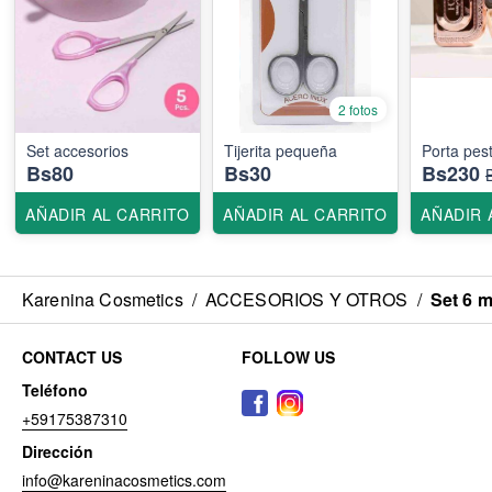
2 fotos
Set accesorios
Tijerita pequeña
Porta pes
Bs80
Bs30
Bs230
AÑADIR AL CARRITO
AÑADIR AL CARRITO
AÑADIR 
Karenina Cosmetics
/
ACCESORIOS Y OTROS
/
Set 6 m
CONTACT US
FOLLOW US
Teléfono
+59175387310
Dirección
info@kareninacosmetics.com