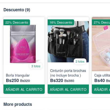
Descuento
(9)
22% Descuento
16% Descuento
27% Descu
2 fotos
3 fotos
Cinturón porta brochas
Borla triangular
(no incluye brocha )
Caja utilit
Bs250
Bs320
Bs40
Bs320
Bs380
Bs
AÑADIR AL CARRITO
AÑADIR AL CARRITO
AÑADIR 
More products