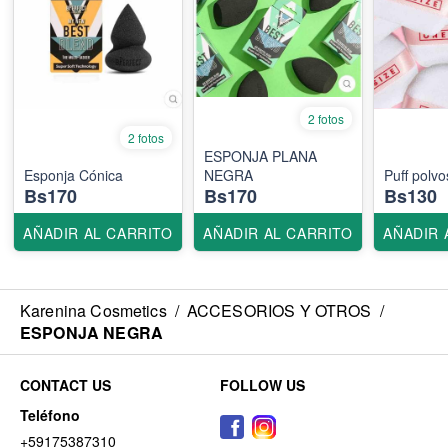
2 fotos
2 fotos
ESPONJA PLANA
Esponja Cónica
NEGRA
Puff polvo
Bs170
Bs170
Bs130
AÑADIR AL CARRITO
AÑADIR AL CARRITO
AÑADIR 
Karenina Cosmetics
/
ACCESORIOS Y OTROS
/
ESPONJA NEGRA
CONTACT US
FOLLOW US
Teléfono
+59175387310