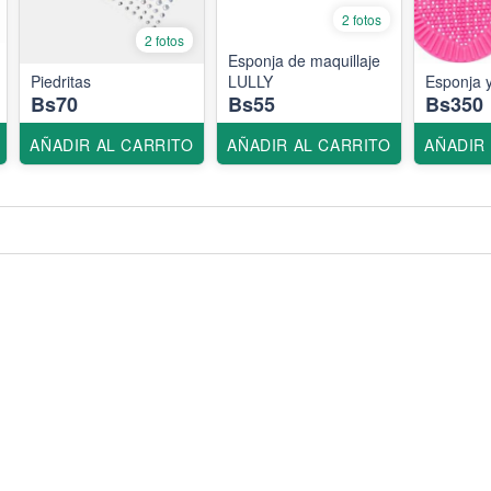
2 fotos
2 fotos
Esponja de maquillaje
Piedritas
LULLY
Esponja 
Bs70
Bs55
Bs350
AÑADIR AL CARRITO
AÑADIR AL CARRITO
AÑADIR