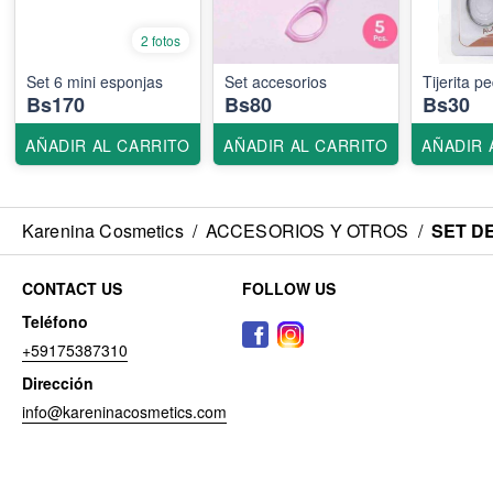
2 fotos
Set 6 mini esponjas
Set accesorios
Tijerita 
Bs170
Bs80
Bs30
AÑADIR AL CARRITO
AÑADIR AL CARRITO
AÑADIR 
Karenina Cosmetics
/
ACCESORIOS Y OTROS
/
SET D
CONTACT US
FOLLOW US
Teléfono
+59175387310
Dirección
info@kareninacosmetics.com