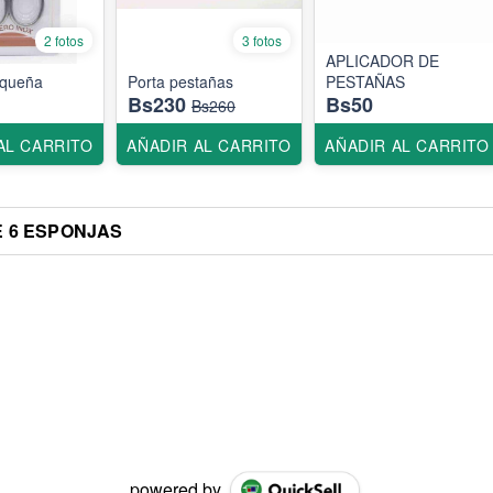
2 fotos
3 fotos
APLICADOR DE
pequeña
Porta pestañas
PESTAÑAS
Bs230
Bs50
Bs260
AL CARRITO
AÑADIR AL CARRITO
AÑADIR AL CARRITO
E 6 ESPONJAS
powered by