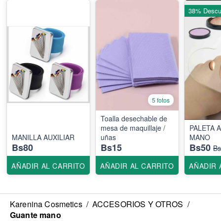
38% Descu
5 fotos
Toalla desechable de
mesa de maquillaje /
PALETA A
MANILLA AUXILIAR
uñas
MANO
Bs80
Bs15
Bs50
Bs
AÑADIR AL CARRITO
AÑADIR AL CARRITO
AÑADIR 
Karenina Cosmetics
/
ACCESORIOS Y OTROS
/
Guante mano