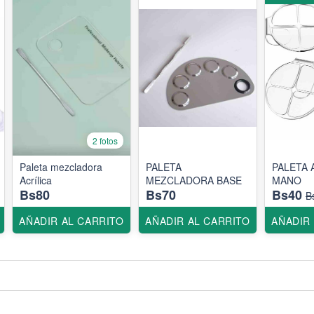
2 fotos
Paleta mezcladora
PALETA
PALETA 
Acrílica
MEZCLADORA BASE
MANO
Bs80
Bs70
Bs40
B
AÑADIR AL CARRITO
AÑADIR AL CARRITO
AÑADIR