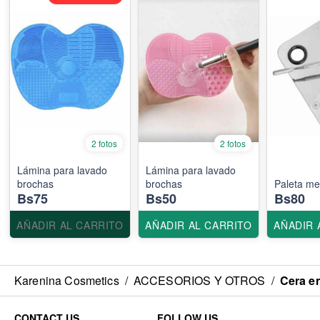
2 fotos
2 fotos
Lámina para lavado
Lámina para lavado
brochas
brochas
Paleta me
Bs75
Bs50
Bs80
AÑADIR AL CARRITO
AÑADIR AL CARRITO
AÑADIR 
Karenina Cosmetics
/
ACCESORIOS Y OTROS
/
Cera en
CONTACT US
FOLLOW US