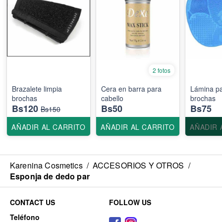
2 fotos
Brazalete limpia
Cera en barra para
Lámina pa
brochas
cabello
brochas
Bs120
Bs50
Bs75
Bs150
AÑADIR AL CARRITO
AÑADIR AL CARRITO
AÑADIR 
Karenina Cosmetics
/
ACCESORIOS Y OTROS
/
Esponja de dedo par
CONTACT US
FOLLOW US
Teléfono