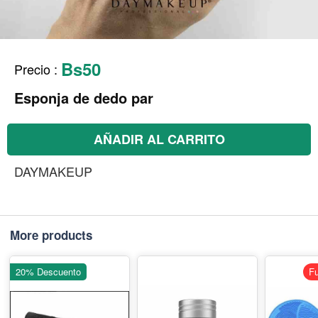
Bs50
Precio
:
Esponja de dedo par
AÑADIR AL CARRITO
DAYMAKEUP
More products
20% Descuento
Fu