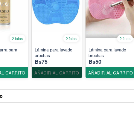
2 fotos
2 fotos
2 fotos
arra para
Lámina para lavado
Lámina para lavado
brochas
brochas
Bs75
Bs50
AL CARRITO
AÑADIR AL CARRITO
AÑADIR AL CARRITO
o