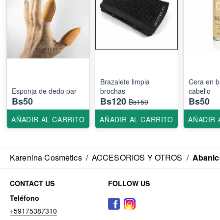
Brazalete limpia
Cera en b
Esponja de dedo par
brochas
cabello
Bs50
Bs120
Bs50
Bs150
AÑADIR AL CARRITO
AÑADIR AL CARRITO
AÑADIR 
Karenina Cosmetics
/
ACCESORIOS Y OTROS
/
Abanic
CONTACT US
FOLLOW US
Teléfono
+59175387310