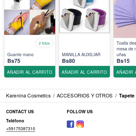
Toalla de
2 fotos
mesa de m
Guante mano
MANILLA AUXILIAR
uñas
Bs75
Bs80
Bs15
AÑADIR AL CARRITO
AÑADIR AL CARRITO
AÑADIR 
Karenina Cosmetics
/
ACCESORIOS Y OTROS
/
Tapete 
CONTACT US
FOLLOW US
Teléfono
+59175387310